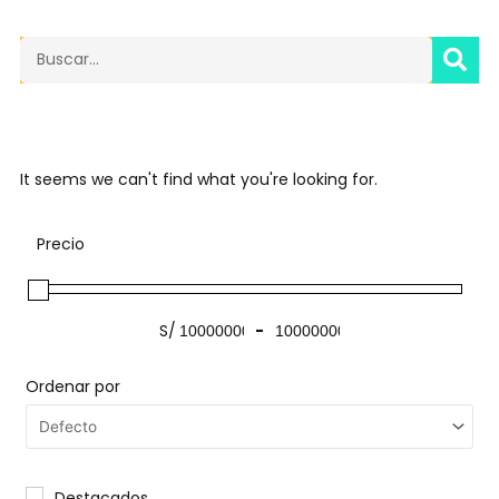
SE
Search
It seems we can't find what you're looking for.
Precio
S/
-
Ordenar por
Destacados