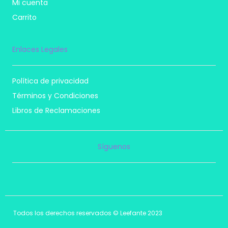
Mi cuenta
Carrito
Enlaces Legales
Política de privacidad
Términos y Condiciones
Libros de Reclamaciones
Síguenos
I
F
T
P
n
a
i
i
s
c
k
n
t
e
t
t
a
b
o
e
Todos los derechos reservados © Leefante 2023
g
o
k
r
r
o
e