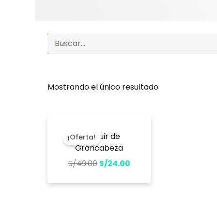
Search
Mostrando el único resultado
El
El
precio
precio
El faquir de
¡Oferta!
original
actual
Grancabeza
era:
es:
S/
49.00
S/
24.00
S/49.00.
S/24.00.