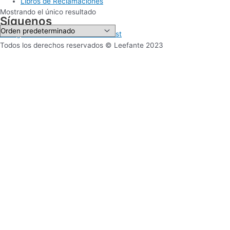
Libros de Reclamaciones
Mostrando el único resultado
Síguenos
Instagram
Facebook
Tiktok
Pinterest
Todos los derechos reservados © Leefante 2023
Sitio web desarrollado por Mucui Estudio
Para 0 a 2 años
Selecciona tu zona
Lima Metropolitana
Provincia
Para 3 a 5 años
Selecciona tu zona
Lima Metropolitana
Provincia
Para 6 años
Selecciona tu zona
Lima Metropolitana
Provincia