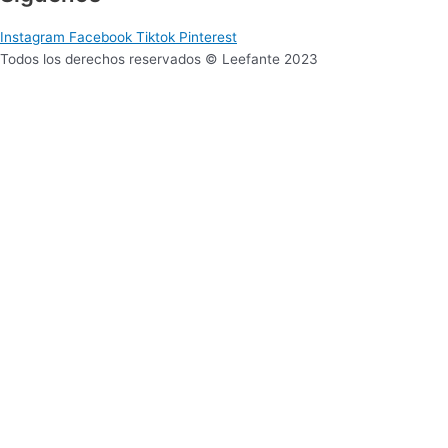
Instagram
Facebook
Tiktok
Pinterest
Todos los derechos reservados © Leefante 2023
Sitio web desarrollado por Mucui Estudio
Para 0 a 2 años
Selecciona tu zona
Lima Metropolitana
Provincia
Para 3 a 5 años
Selecciona tu zona
Lima Metropolitana
Provincia
Para 6 años