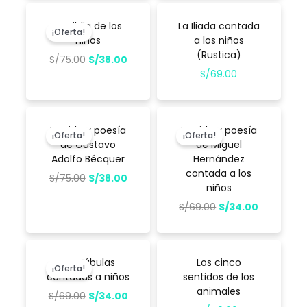
El
El
precio
precio
La Biblia de los
La Iliada contada
¡Oferta!
original
actual
niños
a los niños
era:
es:
(Rustica)
S/
75.00
S/
38.00
S/75.00.
S/38.00.
S/
69.00
El
El
El
El
precio
precio
precio
precio
La vida y poesía
La vida y poesía
¡Oferta!
¡Oferta!
original
actual
original
actual
de Gustavo
de Miguel
era:
es:
era:
es:
Adolfo Bécquer
Hernández
S/75.00.
S/38.00.
S/69.00.
S/34.00.
contada a los
S/
75.00
S/
38.00
niños
S/
69.00
S/
34.00
El
El
precio
precio
Las Fábulas
Los cinco
¡Oferta!
original
actual
contadas a niños
sentidos de los
era:
es:
animales
S/
69.00
S/
34.00
S/69.00.
S/34.00.