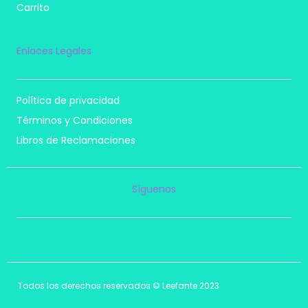
Carrito
Enlaces Legales
Política de privacidad
Términos y Condiciones
Libros de Reclamaciones
Síguenos
I
F
T
P
n
a
i
i
s
c
k
n
t
e
t
t
a
b
o
e
Todos los derechos reservados © Leefante 2023
g
o
k
r
r
o
e