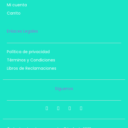
Mi cuenta
Carrito
Enlaces Legales
Política de privacidad
Términos y Condiciones
Libros de Reclamaciones
Síguenos
I
F
T
P
n
a
i
i
s
c
k
n
t
e
t
t
a
b
o
e