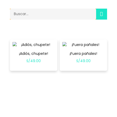
SEA
Search
¡Adiós, chupete!
¡Fuera pañales!
S/
49.00
S/
49.00