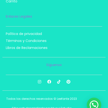
Carrito
Enlaces Legales
Política de privacidad
Términos y Condiciones
Libros de Reclamaciones
Síguenos
I
F
T
P
n
a
i
i
s
c
k
n
t
e
t
t
a
b
o
e
Todos los derechos reservados © Leefante 2023
g
o
k
r
r
o
e