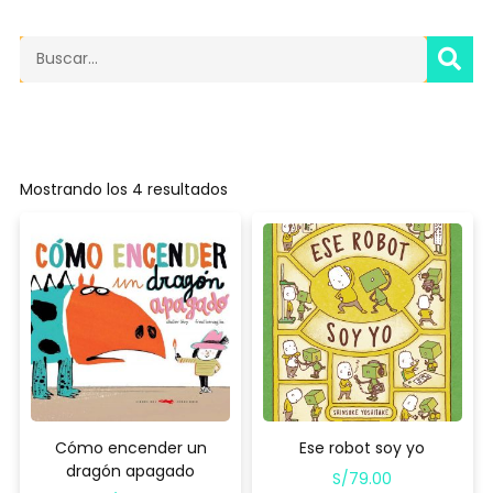
SE
Search
Mostrando los 4 resultados
Cómo encender un
Ese robot soy yo
dragón apagado
S/
79.00