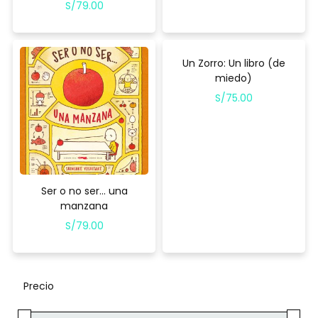
S/
79.00
Un Zorro: Un libro (de
miedo)
S/
75.00
Ser o no ser… una
manzana
S/
79.00
Precio