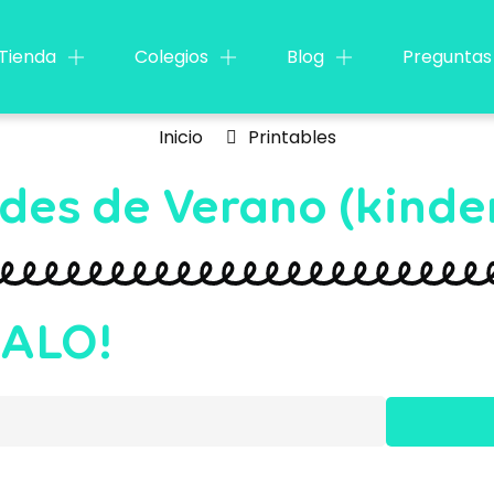
Tienda
Colegios
Blog
Preguntas
Inicio
Printables
des de Verano (kinde
GALO!