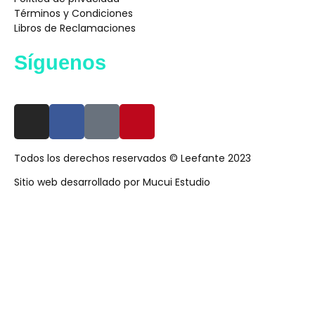
Términos y Condiciones
Libros de Reclamaciones
Síguenos
I
F
T
P
n
a
i
i
s
c
k
n
Todos los derechos reservados © Leefante 2023
t
e
t
t
a
b
o
e
Sitio web desarrollado por Mucui Estudio
g
o
k
r
r
o
e
a
k
s
m
t