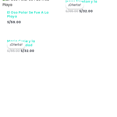
Isaac Newton y la
precio
precio
¡Oferta!
Gravedad
original
actual
era:
es:
S/
65.00
S/
32.00
El Oso Polar Se Fue A La
S/65.00.
S/32.00.
Playa
S/
59.00
El
El
Marie Curie y la
precio
precio
¡Oferta!
Radiactividad
original
actual
era:
es:
S/
65.00
S/
32.00
S/65.00.
S/32.00.