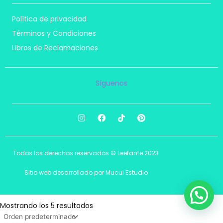
Política de privacidad
Términos y Condiciones
Libros de Reclamaciones
Síguenos
I
F
T
P
n
a
i
i
s
c
k
n
t
e
t
t
a
b
o
e
Todos los derechos reservados © Leefante 2023
g
o
k
r
r
o
e
a
k
s
Sitio web desarrollado por Mucui Estudio
m
t
Mostrando los 5 resultados