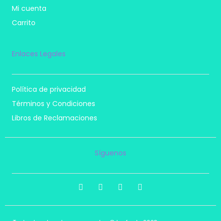
Mi cuenta
Carrito
Enlaces Legales
Política de privacidad
Términos y Condiciones
Libros de Reclamaciones
Síguenos
I
F
T
P
n
a
i
i
s
c
k
n
t
e
t
t
a
b
o
e