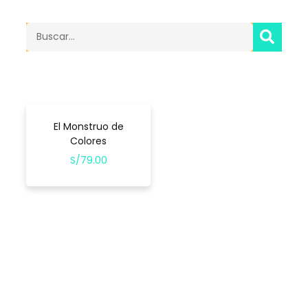
SEA
Search
El Monstruo de
Colores
S/
79.00