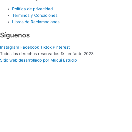
Política de privacidad
Términos y Condiciones
Libros de Reclamaciones
Síguenos
Instagram
Facebook
Tiktok
Pinterest
Todos los derechos reservados © Leefante 2023
Sitio web desarrollado por Mucui Estudio
Para 0 a 2 años
Selecciona tu zona
Lima Metropolitana
Provincia
Para 3 a 5 años
Selecciona tu zona
Lima Metropolitana