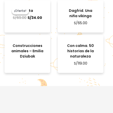
El
El
precio
precio
Pasta
Dagfrid. Una
¡Oferta!
¡Oferta!
original
actual
niña vikinga
S/
69.00
S/
34.00
era:
es:
S/
65.00
S/69.00.
S/34.00.
Construcciones
Con calma. 50
animales – Emilia
historias de la
Dziubak
naturaleza
S/
119.00