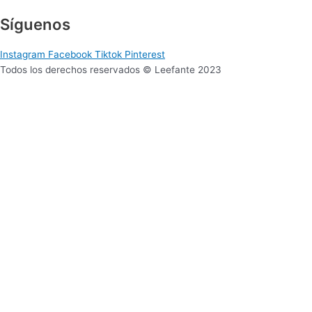
Síguenos
Instagram
Facebook
Tiktok
Pinterest
Todos los derechos reservados © Leefante 2023
Sitio web desarrollado por Mucui Estudio
Para 0 a 2 años
Selecciona tu zona
Lima Metropolitana
Provincia
Para 3 a 5 años
Selecciona tu zona
Lima Metropolitana
Provincia