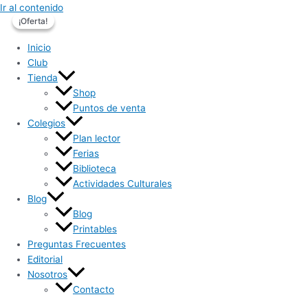
Ir al contenido
¡Oferta!
¡Oferta!
Inicio
Club
Tienda
Shop
Puntos de venta
Colegios
Plan lector
Ferias
Biblioteca
Actividades Culturales
Blog
Blog
Printables
Preguntas Frecuentes
Editorial
Nosotros
Contacto