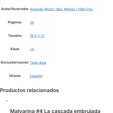
Autor/Ilustrador
Amanda Wood / Bec Winnel / Vikki Chu
Páginas
24
Tamaño
19,5 x 21
Edad
+0
Encuadernación
Tapa dura
Idioma
Español
Productos relacionados
Malvarina #4 La cascada embrujada