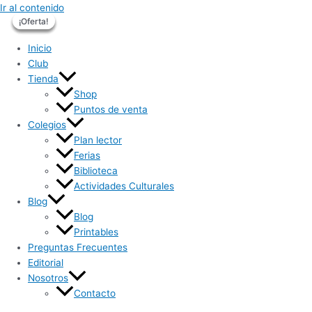
Ir al contenido
¡Oferta!
¡Oferta!
¡Oferta!
¡Oferta!
Inicio
Club
Tienda
Shop
Puntos de venta
Colegios
Plan lector
Ferias
Biblioteca
Actividades Culturales
Blog
Blog
Printables
Preguntas Frecuentes
Editorial
Nosotros
Contacto