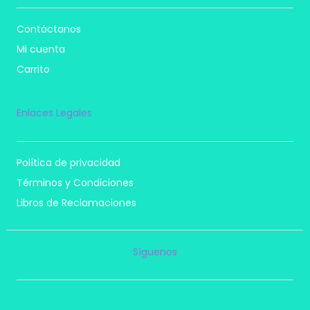
Contáctanos
Mi cuenta
Carrito
Enlaces Legales
Política de privacidad
Términos y Condiciones
Libros de Reclamaciones
Síguenos
I
F
T
P
n
a
i
i