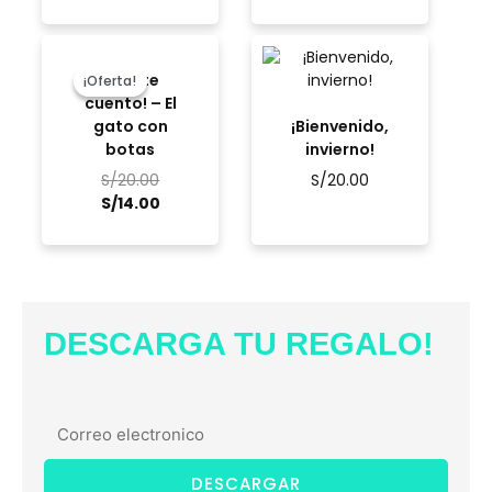
El
El
precio
precio
¡Qué te
¡Oferta!
¡Oferta!
original
actual
cuento! – El
era:
es:
gato con
¡Bienvenido,
S/20.00.
S/14.00.
botas
invierno!
S/
20.00
S/
20.00
S/
14.00
DESCARGA TU REGALO!
DESCARGAR