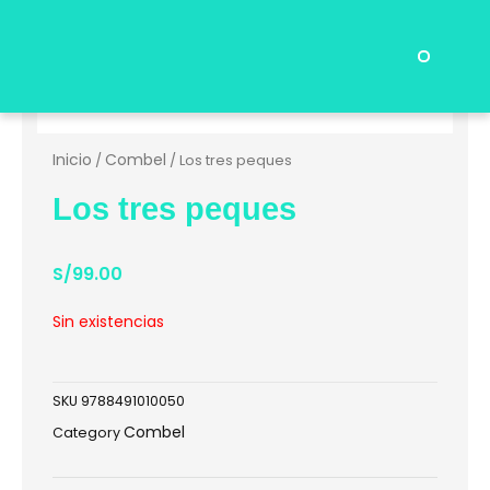
Ir
al
contenido
Menu
Preguntas Frecuentes
Inicio
Combel
/
/ Los tres peques
Los tres peques
S/
99.00
Sin existencias
SKU
9788491010050
Combel
Category