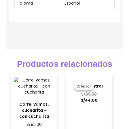
Idioma
Español
Productos relacionados
El
El
precio
precio
¡Mira dentro!
¡Oferta!
¡Oferta!
original
actual
S/
89.00
era:
es:
S/
44.00
S/89.00.
S/44.00.
Corre, vamos,
cucharita –
con cucharita
S/
85.00