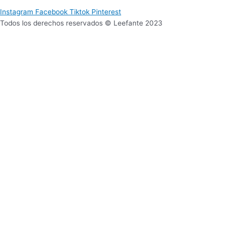
Instagram
Facebook
Tiktok
Pinterest
Todos los derechos reservados © Leefante 2023
Sitio web desarrollado por Mucui Estudio
Para 0 a 2 años
Selecciona tu zona
Lima Metropolitana
Provincia
Para 3 a 5 años
Selecciona tu zona
Lima Metropolitana
Provincia
Para 6 años