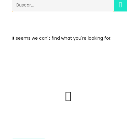
SEA
Search
It seems we can't find what you're looking for.