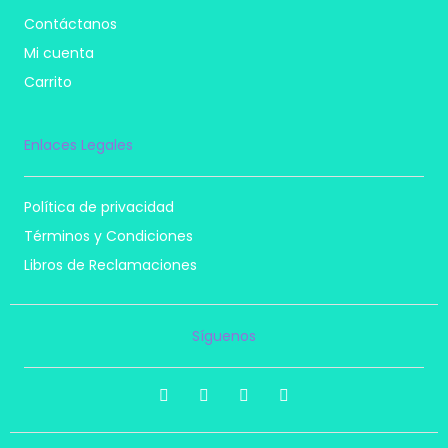
Contáctanos
Mi cuenta
Carrito
Enlaces Legales
Política de privacidad
Términos y Condiciones
Libros de Reclamaciones
Síguenos
I
F
T
P
n
a
i
i
s
c
k
n
t
e
t
t