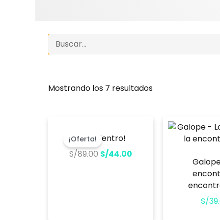
Search
Mostrando los 7 resultados
El
El
precio
precio
¡Mira dentro!
¡Oferta!
original
actual
S/
89.00
S/
44.00
era:
es:
Galope
S/89.00.
S/44.00.
encont
encontr
S/
39