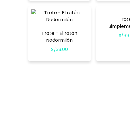
Trot
Simpleme
Trote – El ratón
S/
39
Nodormilón
S/
39.00