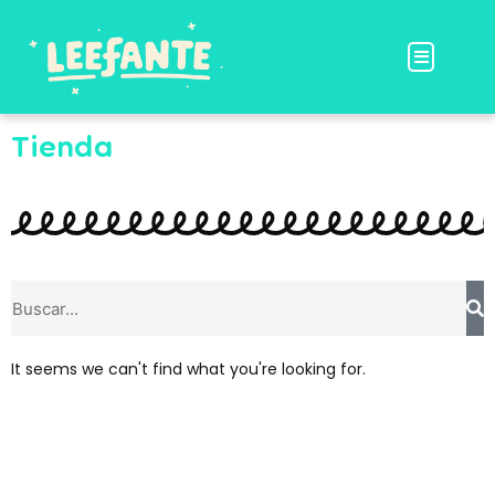
Ir
al
Menu
contenido
Tienda
S
Search
It seems we can't find what you're looking for.