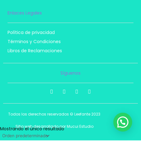
Enlaces Legales
Política de privacidad
Términos y Condiciones
Libros de Reclamaciones
Síguenos
I
F
T
P
n
a
i
i
s
c
k
n
t
e
t
t
a
b
o
e
Todos los derechos reservados © Leefante 2023
g
o
k
r
r
o
e
a
k
s
Sitio web desarrollado por Mucui Estudio
Mostrando el único resultado
m
t