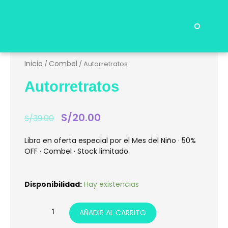
Ir
al
contenido
Menu
Preguntas Frecuentes
Inicio
Combel
/
/ Autorretratos
Autorretratos
El
S/
20.00
El
S/
39.00
precio
precio
original
actual
Libro en oferta especial por el Mes del Niño · 50%
era:
es:
OFF · Combel · Stock limitado.
S/39.00.
S/20.00.
Autorretratos
Disponibilidad:
Hay existencias
cantidad
AÑADIR AL CARRITO