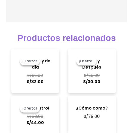
Productos relacionados
El
El
El
El
precio
precio
precio
precio
De noche y de
Antes y
¡Oferta!
¡Oferta!
¡Oferta!
¡Oferta!
original
actual
original
actual
día
Después
era:
es:
era:
es:
S/
65.00
S/
59.00
S/65.00.
S/32.00.
S/59.00.
S/30.00.
S/
32.00
S/
30.00
El
El
precio
precio
¡Mira dentro!
¿Cómo como?
¡Oferta!
¡Oferta!
original
actual
S/
89.00
S/
79.00
era:
es:
S/
44.00
S/89.00.
S/44.00.