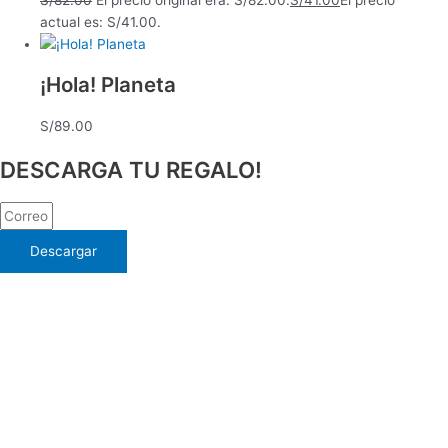
S/
82.00
El precio original era: S/82.00.
S/
41.00
El precio
actual es: S/41.00.
¡Hola! Planeta
S/
89.00
DESCARGA TU REGALO!
Descargar