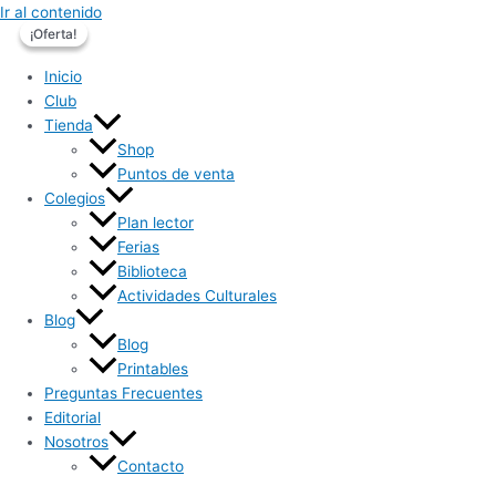
Ir al contenido
¡Oferta!
¡Oferta!
Inicio
Club
Tienda
Shop
Puntos de venta
Colegios
Plan lector
Ferias
Biblioteca
Actividades Culturales
Blog
Blog
Printables
Preguntas Frecuentes
Editorial
Nosotros
Contacto