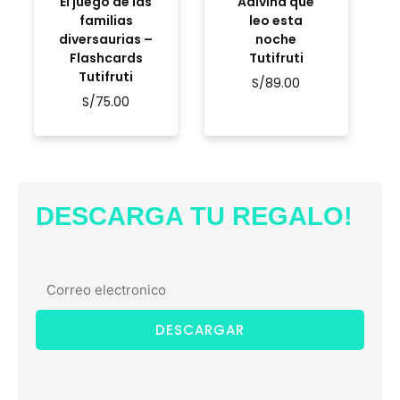
El juego de las
Adivina qué
familias
leo esta
diversaurias –
noche
Flashcards
Tutifruti
Tutifruti
S/
89.00
S/
75.00
DESCARGA TU REGALO!
DESCARGAR