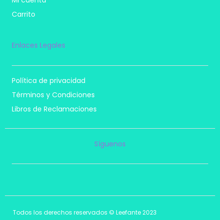
Carrito
Enlaces Legales
Política de privacidad
Términos y Condiciones
Libros de Reclamaciones
Síguenos
I
F
T
P
n
a
i
i
s
c
k
n
t
e
t
t
a
b
o
e
Todos los derechos reservados © Leefante 2023
g
o
k
r