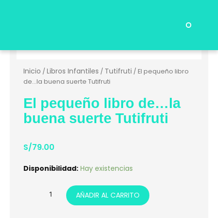
Ir
al
contenido
Menu
Preguntas Frecuentes
Inicio
Libros Infantiles
Tutifruti
/
/
/ El pequeño libro
de…la buena suerte Tutifruti
El pequeño libro de…la
buena suerte Tutifruti
S/
79.00
El
Disponibilidad:
Hay existencias
pequeño
libro
AÑADIR AL CARRITO
de...la
buena