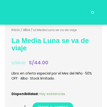
Ir
al
contenido
Menu
Preguntas Frecuentes
Inicio
Alba
/
/ La Media Luna se va de viaje
La Media Luna se va de
viaje
El
S/
44.00
El
S/
89.00
precio
precio
original
actual
Libro en oferta especial por el Mes del Niño · 50%
era:
es:
OFF · Alba · Stock limitado.
S/89.00.
S/44.00.
La
Disponibilidad:
Hay existencias
Media
Luna