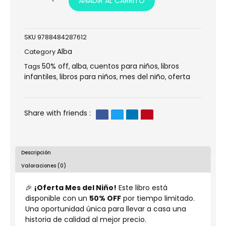
AÑADIR AL CARRITO
se
va
de
viaje
SKU
9788484287612
cantidad
Alba
Category
50% off
alba
cuentos para niños
libros
Tags
,
,
,
infantiles
libros para niños
mes del niño
oferta
,
,
,
Share with friends :
Descripción
Valoraciones (0)
🎉
¡Oferta Mes del Niño!
Este libro está
disponible con un
50% OFF
por tiempo limitado.
Una oportunidad única para llevar a casa una
historia de calidad al mejor precio.