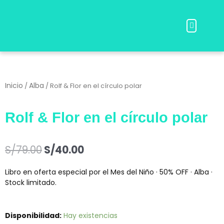
Ir
al
Menu
contenido
Preguntas Frecuentes
Inicio
Alba
/
/ Rolf & Flor en el círculo polar
Rolf & Flor en el círculo polar
El
El
S/
79.00
S/
40.00
precio
precio
original
actual
Libro en oferta especial por el Mes del Niño · 50% OFF · Alba ·
era:
es:
Stock limitado.
S/79.00.
S/40.00.
Rolf
Disponibilidad:
Hay existencias