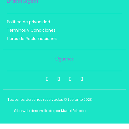
Enlaces Legales
Política de privacidad
Términos y Condiciones
Libros de Reclamaciones
Síguenos
I
F
T
P
n
a
i
i
s
c
k
n
t
e
t
t
a
b
o
e
Todos los derechos reservados © Leefante 2023
g
o
k
r
r
o
e
a
k
s
Sitio web desarrollado por Mucui Estudio
m
t