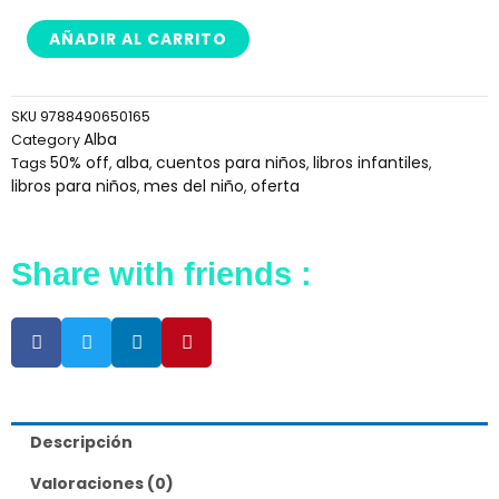
&
Flor
AÑADIR AL CARRITO
en
el
círculo
SKU
9788490650165
polar
Alba
Category
cantidad
50% off
alba
cuentos para niños
libros infantiles
Tags
,
,
,
,
libros para niños
mes del niño
oferta
,
,
Share with friends :
Descripción
Valoraciones (0)