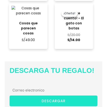
El
El
precio
precio
¡Qué te
¡Oferta!
¡Oferta!
original
actual
cuento! – El
era:
es:
Cosas que
gato con
S/20.00.
S/14.00.
parecen
botas
cosas
S/
20.00
S/
49.00
S/
14.00
DESCARGA TU REGALO!
DESCARGAR