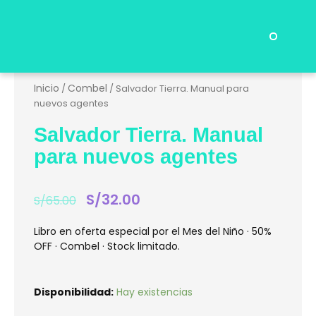
Ir
al
contenido
Menu
Preguntas Frecuentes
Inicio
Combel
/
/ Salvador Tierra. Manual para
nuevos agentes
Salvador Tierra. Manual
para nuevos agentes
El
S/
32.00
El
S/
65.00
precio
precio
original
actual
Libro en oferta especial por el Mes del Niño · 50%
era:
es:
OFF · Combel · Stock limitado.
S/65.00.
S/32.00.
Salvador
Disponibilidad:
Hay existencias
Tierra.