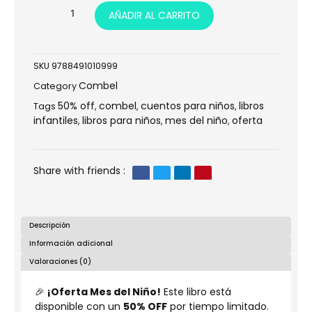
Manual
AÑADIR AL CARRITO
para
nuevos
agentes
cantidad
SKU
9788491010999
Combel
Category
50% off
combel
cuentos para niños
libros
Tags
,
,
,
infantiles
libros para niños
mes del niño
oferta
,
,
,
Share with friends :
Descripción
Información adicional
Valoraciones (0)
🎉
¡Oferta Mes del Niño!
Este libro está
disponible con un
50% OFF
por tiempo limitado.