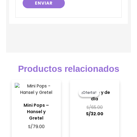
Productos relacionados
El
El
precio
precio
De noche y de
¡Oferta!
¡Oferta!
original
actual
día
era:
es:
Mini Pops –
S/
65.00
S/65.00.
S/32.00.
Hansel y
S/
32.00
Gretel
S/
79.00