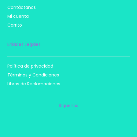
Contáctanos
Mi cuenta
Carrito
Enlaces Legales
Política de privacidad
Términos y Condiciones
Libros de Reclamaciones
Síguenos
I
F
T
P
n
a
i
i
s
c
k
n