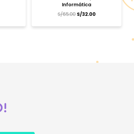
Informática
S/
65.00
S/
32.00
!