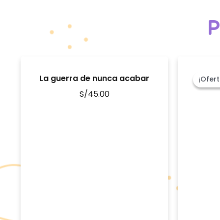
P
La guerra de nunca acabar
Me E
¡Ofert
¡Ofert
S/
45.00