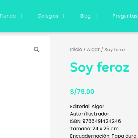
Tienda
Colegios
Blog
Preguntas
Inicio
Algar
/
/ Soy feroz
Soy feroz
S/
79.00
Editorial: Algar
Autor/Ilustrador:
ISBN: 9788491424246
Tamaño: 24 x 25 cm
Encuadernación: Tapa dura