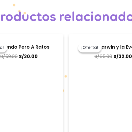
roductos relacionad
El
El
El
precio
precio
precio
ntiendo Pero A Ratos
Charles Darwin y la Ev
a!
a!
¡Oferta!
¡Oferta!
original
actual
original
S/
59.00
S/
30.00
S/
65.00
S/
32.00
era:
es:
era:
S/59.00.
S/30.00.
S/65.00.