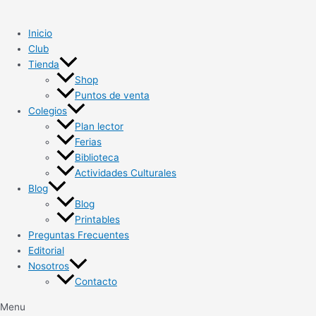
Ir
al
Inicio
contenido
Club
Tienda
Shop
Puntos de venta
Colegios
Plan lector
Ferias
Biblioteca
Actividades Culturales
Blog
Blog
Printables
Preguntas Frecuentes
Editorial
Nosotros
Contacto
Menu