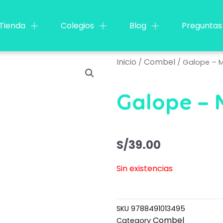
Tienda
Colegios
Blog
Preguntas
Inicio
Combel
/
/ Galope – 
Galope – 
S/
39.00
Sin existencias
SKU
9788491013495
Combel
Category