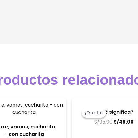
roductos relacionad
El
El
precio
p
¿Qué significa?
¡Oferta!
¡Oferta!
original
a
S/
95.00
S/
48.00
era:
es
rre, vamos, cucharita
S/95.00.
S
– con cucharita