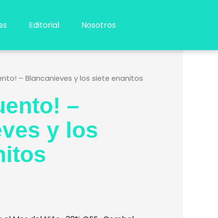
es
Editorial
Nosotros
ento! – Blancanieves y los siete enanitos
uento! –
ves y los
nitos
ecio
tual