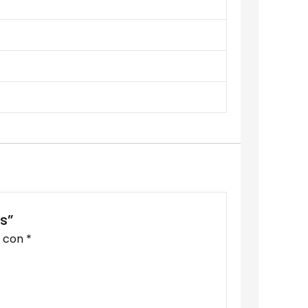
s”
s con
*