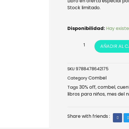
Libro en oferta especial po
era:
es
Stock limitado.
S/20.00.
S/
¡Qué
Disponibilidad:
Hay exist
te
cuento!
AÑADIR AL 
–
Blancanieves
y
SKU
9788478642175
los
siete
Combel
Category
enanitos
30% off
combel
cuen
Tags
,
,
cantidad
libros para niños
mes del n
,
Share with friends :