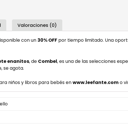
l
Valoraciones (0)
disponible con un
30% OFF
por tiempo limitado. Una oport
iete enanitos
, de
Combel
, es una de las selecciones esp
, se agota.
para niños y libros para bebés en
www.leefante.com
o vi
ello