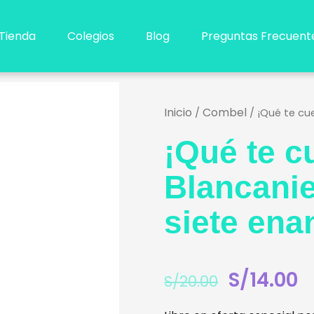
Tienda
Colegios
Blog
Preguntas Frecuent
Inicio
Combel
/
/ ¡Qué te cu
¡Qué te c
Blancanie
siete ena
S/
14.00
El
El
S/
20.00
precio
pr
original
ac