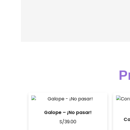
P
Galope – ¡No pasar!
Co
S/
39.00