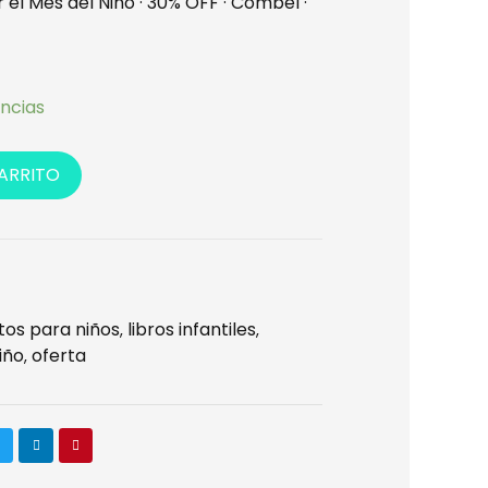
r el Mes del Niño · 30% OFF · Combel ·
:
14.00.
encias
CARRITO
tos para niños
libros infantiles
,
,
iño
oferta
,