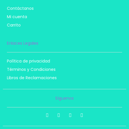
Contáctanos
Mi cuenta
Carrito
Enlaces Legales
Política de privacidad
Términos y Condiciones
Libros de Reclamaciones
Síguenos
I
F
T
P
n
a
i
i
s
c
k
n
t
e
t
t